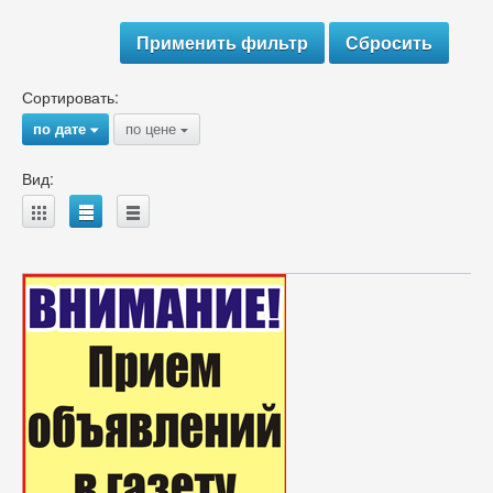
Сортировать:
по дате
по цене
{
{
Вид:
A
B
C