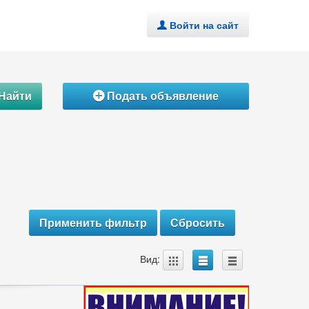
Войти на сайт
.
Найти
Подать объявление
Á
A
B
C
Вид: