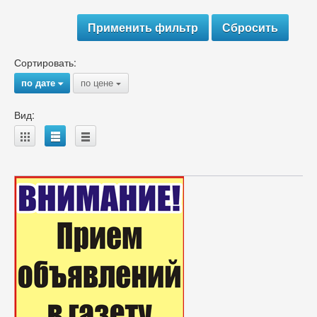
Сортировать:
по дате
по цене
{
{
Вид:
A
B
C