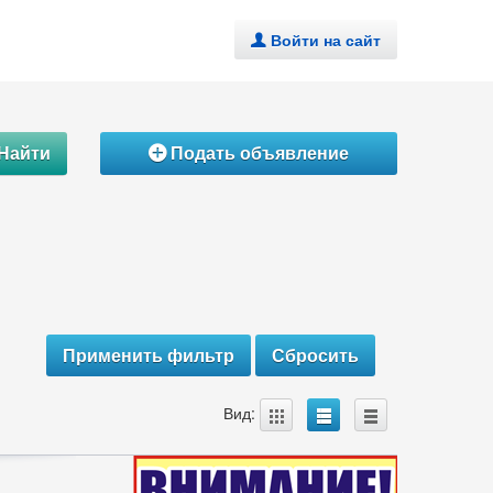
Войти на сайт
.
Найти
Подать объявление
Á
A
B
C
Вид: