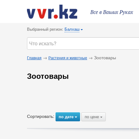
Все в Ваших Руках
Выбранный регион:
Балхаш
{
→
→ Зоотовары
Главная
Растения и животные
Зоотовары
Сортировать:
по дате
по цене
{
{