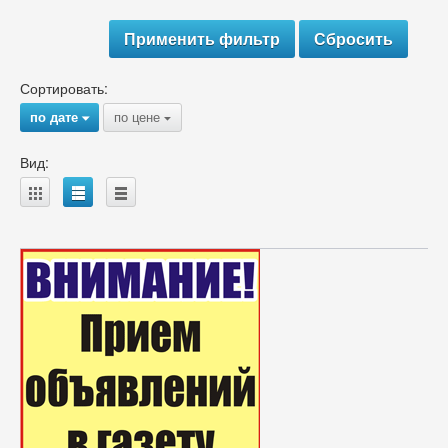
Сортировать:
по дате
по цене
{
{
Вид:
A
B
C