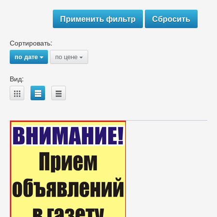
Сортировать:
по дате
по цене
{
{
Вид:
A
B
C