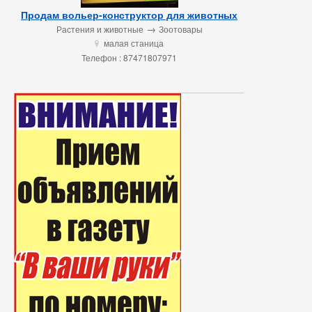
Продам вольер-конструктор для животных
→
Растения и животные
Зоотовары
малая станица
u
Телефон : 87471807971