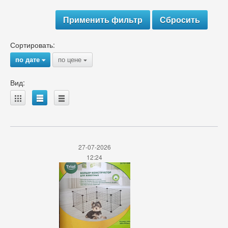
Сортировать:
по дате
по цене
{
{
Вид:
A
B
C
27-07-2026
12:24