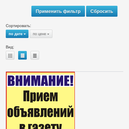
Сортировать:
по дате
по цене
{
{
Вид:
A
B
C