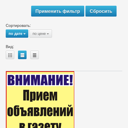
Сортировать:
по дате
по цене
{
{
Вид:
A
B
C