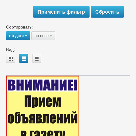
Сортировать:
по дате
по цене
{
{
Вид:
A
B
C