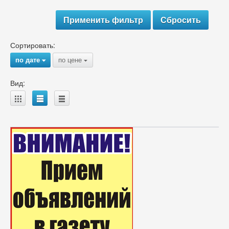
Сортировать:
по дате
по цене
{
{
Вид:
A
B
C