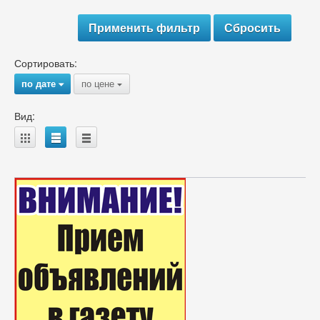
Сортировать:
по дате
по цене
{
{
Вид:
A
B
C