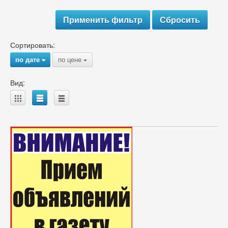
Сортировать:
по дате
по цене
{
{
Вид:
A
B
C