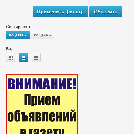
Сортировать:
по дате
по цене
{
{
Вид:
A
B
C