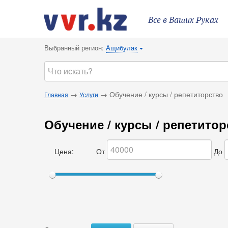
Все в Ваших Руках
Выбранный регион:
Ащибулак
{
→
→ Обучение / курсы / репетиторство
Главная
Услуги
Обучение / курсы / репетито
Цена:
От
До