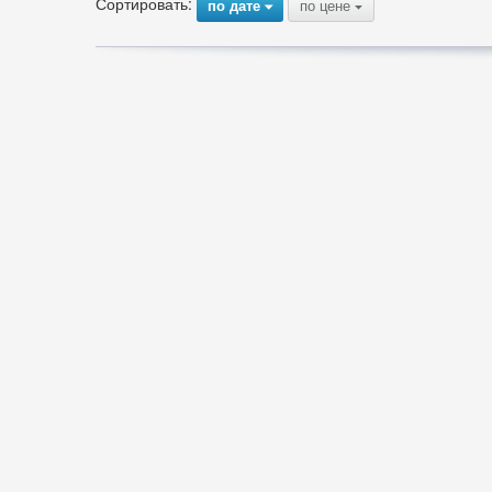
Сортировать:
по дате
по цене
{
{