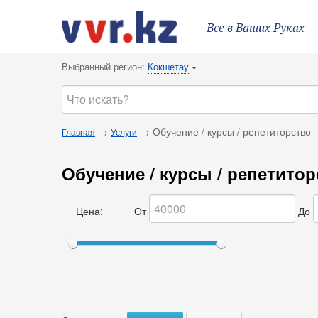
Все в Ваших Руках
Выбранный регион:
Кокшетау
{
→
→ Обучение / курсы / репетиторство
Главная
Услуги
Обучение / курсы / репетито
Цена:
От
До