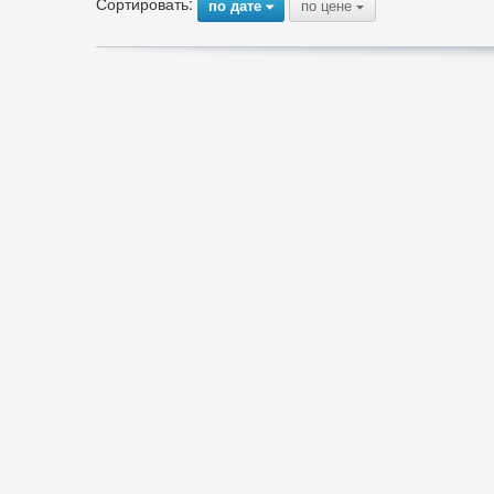
Сортировать:
по дате
по цене
{
{