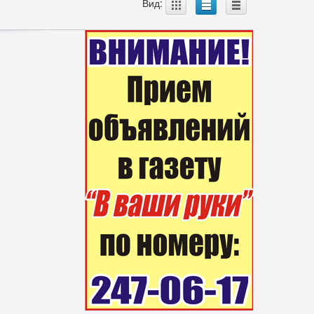
A
B
C
Вид: