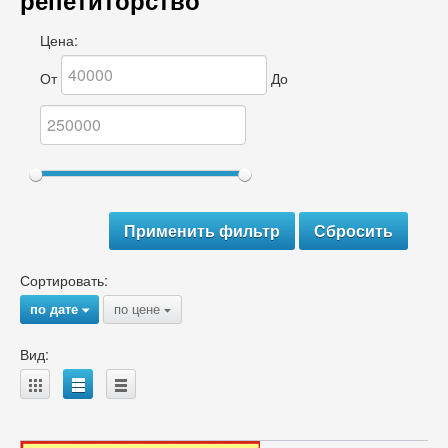
репетиторство
Цена:
От
До
Сортировать:
по дате
по цене
{
{
Вид:
A
B
C