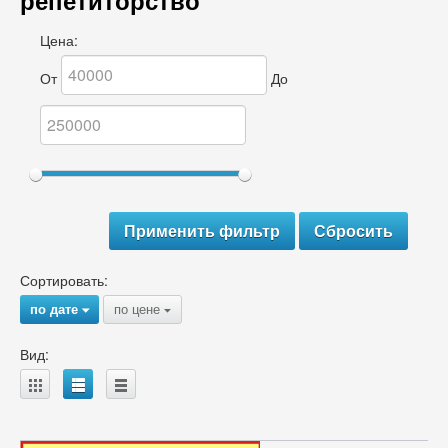
репетиторство
Цена:
От
До
Сортировать:
по дате
по цене
{
{
Вид:
A
B
C