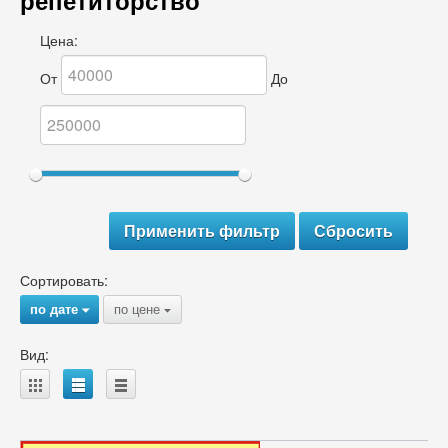
репетиторство
Цена:
От
До
Сортировать:
по дате
по цене
{
{
Вид:
A
B
C