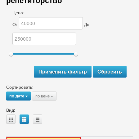
репетиторство
Цена:
От
До
Сортировать:
по дате
по цене
{
{
Вид:
A
B
C