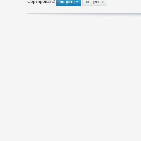
Сортировать:
по дате
по цене
{
{