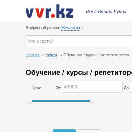
Все в Ваших Руках
Выбранный регион:
Жезказган
{
→
→ Обучение / курсы / репетиторство
Главная
Услуги
Обучение / курсы / репетито
Цена:
От
До