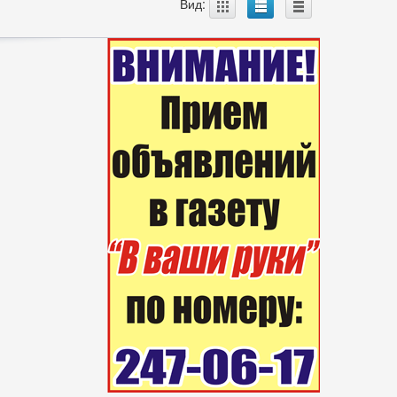
A
B
C
Вид: