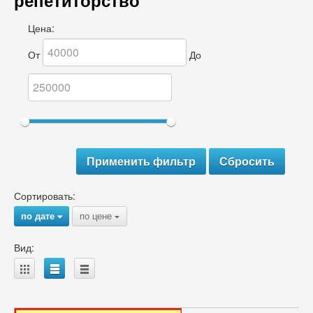
репетиторство
Цена:
От
До
Сортировать:
по дате
по цене
{
{
Вид:
A
B
C