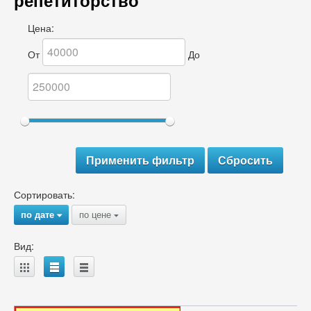
репетиторство
Цена:
От
До
Сортировать:
по дате
по цене
{
{
Вид:
A
B
C