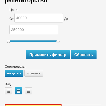
репетиторство
Цена:
От
До
Сортировать:
по дате
по цене
{
{
Вид:
A
B
C