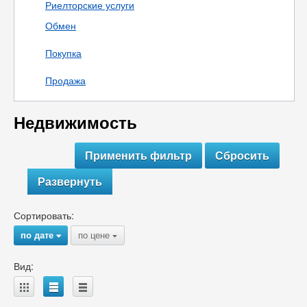
Риелторские услуги
Обмен
Покупка
Продажа
Недвижимость
Развернуть
Сортировать:
по дате
по цене
{
{
Вид:
A
B
C