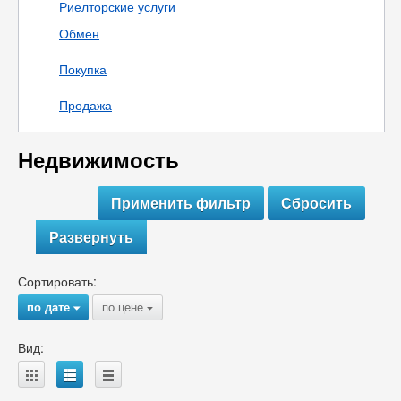
Риелторские услуги
Обмен
Покупка
Продажа
Недвижимость
Развернуть
Сортировать:
по дате
по цене
{
{
Вид:
A
B
C