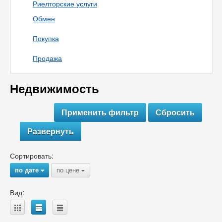
Риелторские услуги
Обмен
Покупка
Продажа
Недвижимость
Развернуть
Сортировать:
по дате
по цене
{
{
Вид:
A
B
C