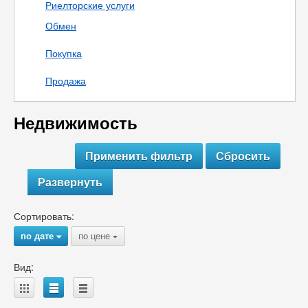
Риелторские услуги
Обмен
Покупка
Продажа
Недвижимость
Развернуть
Сортировать:
по дате
по цене
{
{
Вид:
A
B
C