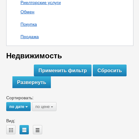
Риелторские услуги
Обмен
Покупка
Продажа
Недвижимость
Развернуть
Сортировать:
по дате
по цене
{
{
Вид:
A
B
C