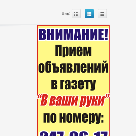
A
B
C
Вид: