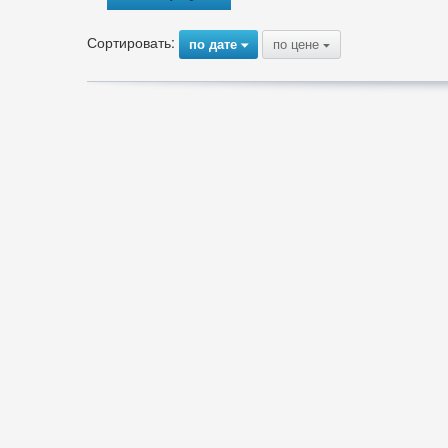
Сортировать:
по дате
по цене
{
{