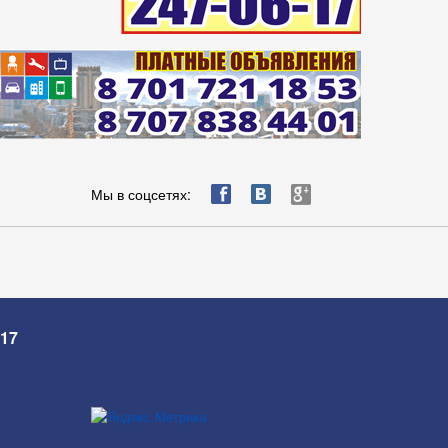
ä
æ
è
Мы в соцсетях:
-17