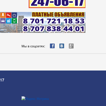
ä
æ
è
Мы в соцсетях:
-17