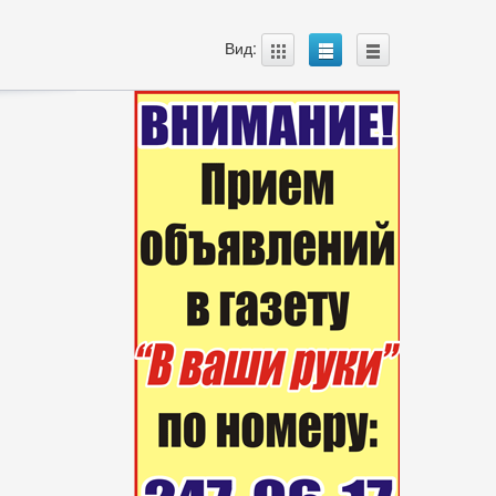
A
B
C
Вид: