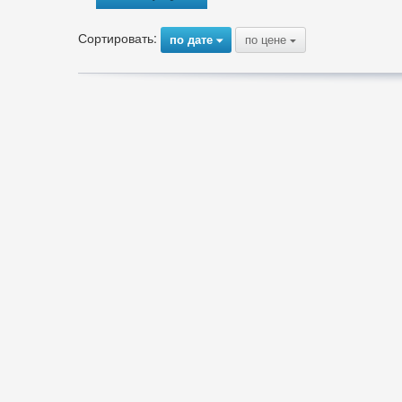
Сортировать:
по дате
по цене
{
{