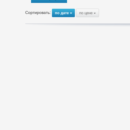
Сортировать:
по дате
по цене
{
{