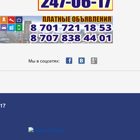
ä
æ
è
Мы в соцсетях:
-17