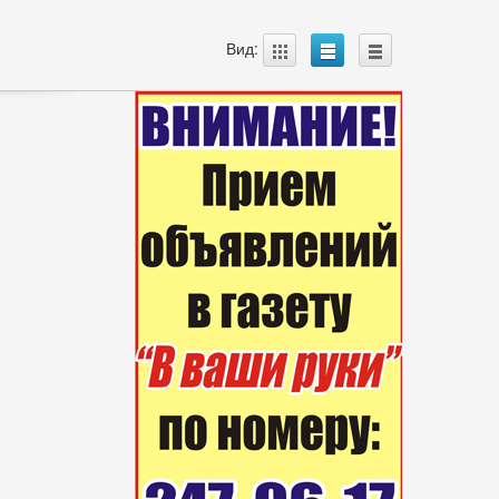
A
B
C
Вид: