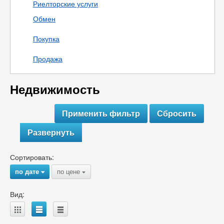
Риелторские услуги
Обмен
Покупка
Продажа
Недвижимость
Развернуть
Сортировать:
по дате
по цене
{
{
Вид:
A
B
C