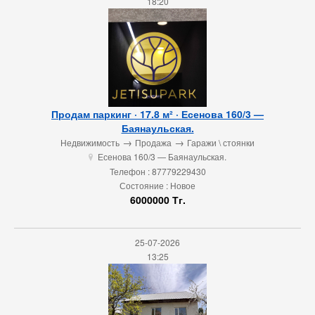
18:20
Продам паркинг · 17.8 м² · Есенова 160/3 —
Баянаульская.
→
→
Недвижимость
Продажа
Гаражи \ стоянки
Есенова 160/3 — Баянаульская.
u
Телефон : 87779229430
Состояние : Новое
6000000 Тг.
25-07-2026
13:25