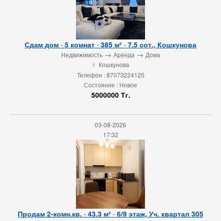
Сдам дом · 5 комнат · 385 м² · 7.5 сот., Кошкунова
→
→
Недвижимость
Аренда
Дома
Кошкунова
u
Телефон : 87073224125
Состояние : Новое
5000000 Тг.
03-08-2026
17:32
Продам 2-комн.кв. · 43.3 м² · 6/9 этаж, Уч. квартал 305