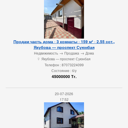
Продам часть дома · 3 комнаты · 159 м² · 2.55 сот.,
Якубова — проспект Суюнбая
→
→
Недвижимость
Продажа
Дома
Якубова — проспект Суюнбая
u
Телефон : 87073224099
Состояние : б/у
45000000 Тг.
20-07-2026
17:52