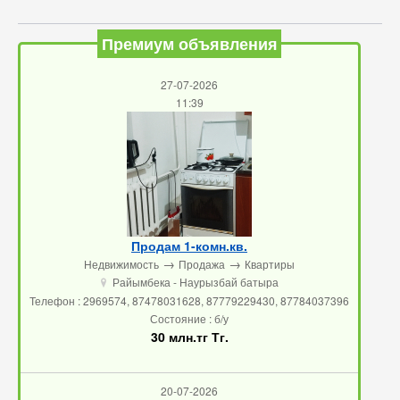
Премиум объявления
27-07-2026
11:39
Продам 1-комн.кв.
→
→
Недвижимость
Продажа
Квартиры
Райымбека - Наурызбай батыра
u
Телефон : 2969574, 87478031628, 87779229430, 87784037396
Состояние : б/у
30 млн.тг Тг.
20-07-2026