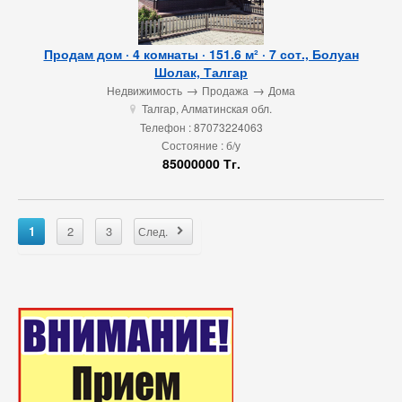
Продам дом · 4 комнаты · 151.6 м² · 7 сот., Болуан
Шолак, Талгар
→
→
Недвижимость
Продажа
Дома
Талгар, Алматинская обл.
u
Телефон : 87073224063
Состояние : б/у
85000000 Тг.
×
1
2
3
След.