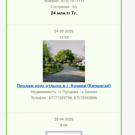
Телефон : 87011471111
Состояние : б/у
24 млн.тг Тг.
04-05-2026
12:53
Продам зону отдыха в г. Конаев (Капшагай)
→
→
Недвижимость
Продажа
Бизнес
Телефон : 87777229796, 87072563906
28-04-2026
9:06