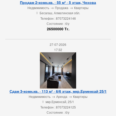
Продам 2-комн.кв. · 55 м² · 5 этаж, Чехова
→
→
Недвижимость
Продажа
Квартиры
Бесагаш, Алматинская обл.
u
Телефон : 87073224146
Состояние : б/у
26500000 Тг.
27-07-2026
17:32
Сдам 3-комн.кв. · 113 м² · 6/6 этаж, мкр.Ерменсай 25/1
→
→
Недвижимость
Аренда
Квартиры
мкр.Ерменсай, 25/1
u
Телефон : 87073224125
Состояние : б/у