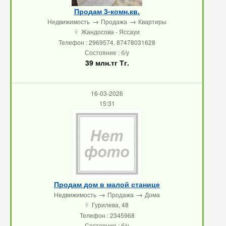
Продам 3-комн.кв.
→
→
Недвижимость
Продажа
Квартиры
Жандосова - Яссауи
u
Телефон : 2969574, 87478031628
Состояние : б/у
39 млн.тг Тг.
16-03-2026
15:31
Продам дом в малой станице
→
→
Недвижимость
Продажа
Дома
Гурилева, 48
u
Телефон : 2345968
Состояние : б/у