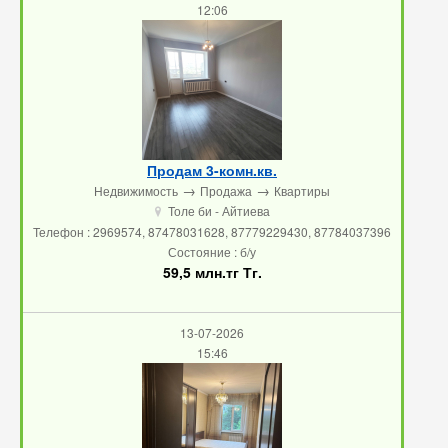
12:06
Продам 3-комн.кв.
→
→
Недвижимость
Продажа
Квартиры
Толе би - Айтиева
u
Телефон : 2969574, 87478031628, 87779229430, 87784037396
Состояние : б/у
59,5 млн.тг Тг.
13-07-2026
15:46