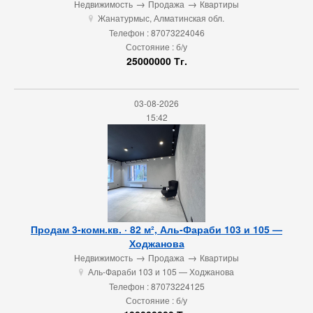
→
→
Недвижимость
Продажа
Квартиры
Жанатурмыс, Алматинская обл.
u
Телефон : 87073224046
Состояние : б/у
25000000 Тг.
03-08-2026
15:42
Продам 3-комн.кв. · 82 м², Аль-Фараби 103 и 105 —
Ходжанова
→
→
Недвижимость
Продажа
Квартиры
Аль-Фараби 103 и 105 — Ходжанова
u
Телефон : 87073224125
Состояние : б/у