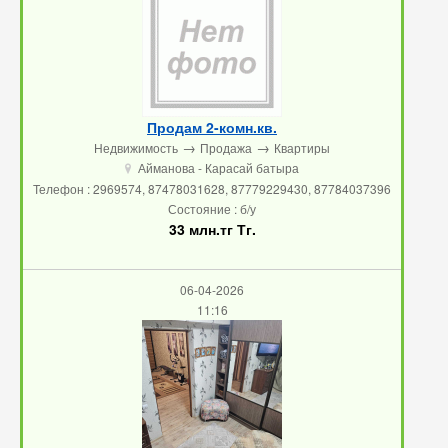
Продам 2-комн.кв.
→
→
Недвижимость
Продажа
Квартиры
Айманова - Карасай батыра
u
Телефон : 2969574, 87478031628, 87779229430, 87784037396
Состояние : б/у
33 млн.тг Тг.
06-04-2026
11:16