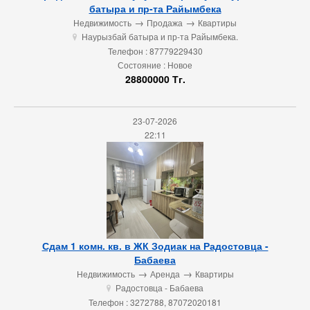
батыра и пр-та Райымбека
→
→
Недвижимость
Продажа
Квартиры
Наурызбай батыра и пр-та Райымбека.
u
Телефон : 87779229430
Состояние : Новое
28800000 Тг.
23-07-2026
22:11
Сдам 1 комн. кв. в ЖК Зодиак на Радостовца -
Бабаева
→
→
Недвижимость
Аренда
Квартиры
Радостовца - Бабаева
u
Телефон : 3272788, 87072020181