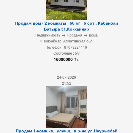
Продам дом · 2 комнаты · 60 м² · 6 сот., Кабанбай
Батыра 31,Коккайнар
→
→
Недвижимость
Продажа
Дома
Коккайнар, Алматинская обл.
u
Телефон : 87073224116
Состояние : б/у
16000000 Тг.
24-07-2026
21:52
Продам 1-комн.кв., улучш., в р-не ул.Наурызбай