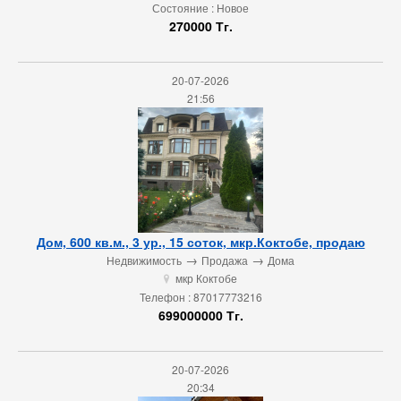
Состояние : Новое
270000 Тг.
20-07-2026
21:56
Дом, 600 кв.м., 3 ур., 15 соток, мкр.Коктобе, продаю
→
→
Недвижимость
Продажа
Дома
мкр Коктобе
u
Телефон : 87017773216
699000000 Тг.
20-07-2026
20:34