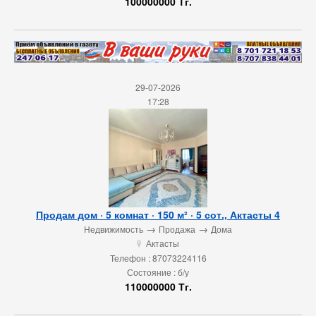
100000000 Тг.
29-07-2026
17:28
Продам дом · 5 комнат · 150 м² · 5 сот., Актасты 4
→
→
Недвижимость
Продажа
Дома
Актасты
u
Телефон : 87073224116
Состояние : б/у
110000000 Тг.