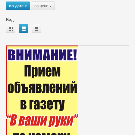
по дате
по цене
{
{
Вид:
A
B
C