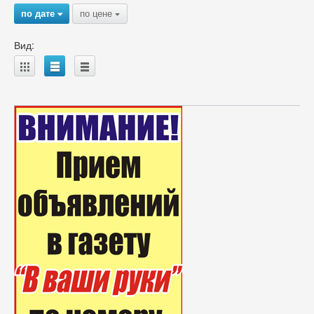
по дате
по цене
{
{
Вид:
A
B
C