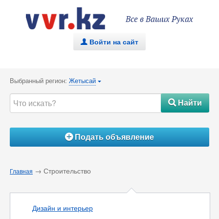
Все в Ваших Руках
Войти на сайт
.
Выбранный регион:
Жетысай
{
Найти
#
Подать объявление
Á
→ Строительство
Главная
Дизайн и интерьер