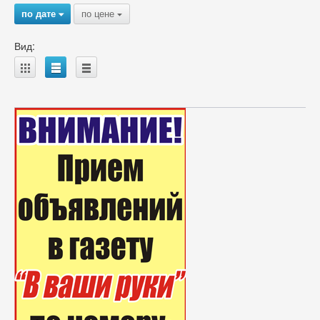
по дате
по цене
{
{
Вид:
A
B
C