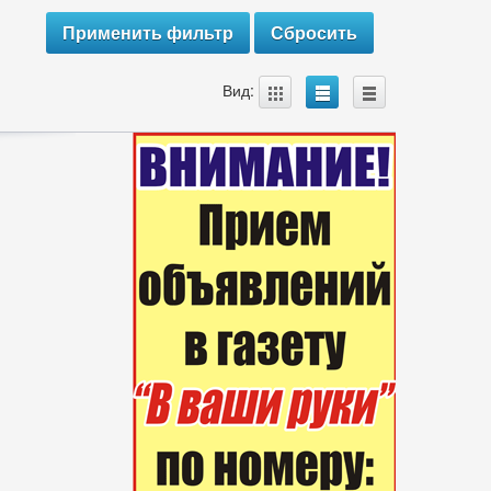
A
B
C
Вид: