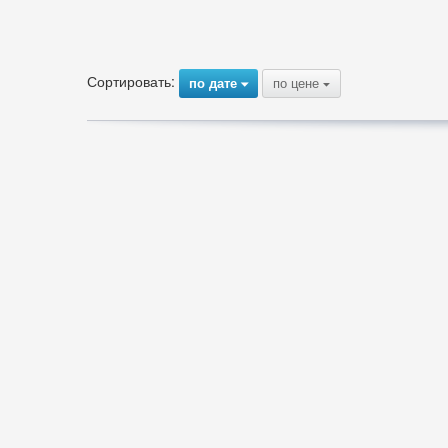
Сортировать:
по дате
по цене
{
{