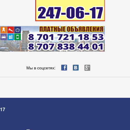
ä
æ
è
Мы в соцсетях:
-17