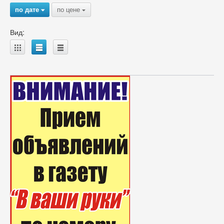
по дате
по цене
{
{
Вид:
A
B
C