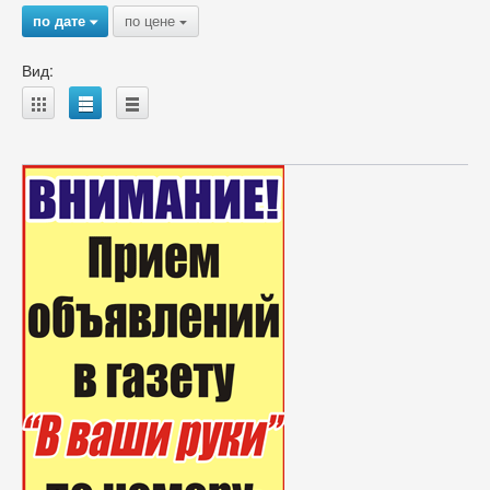
по дате
по цене
{
{
Вид:
A
B
C