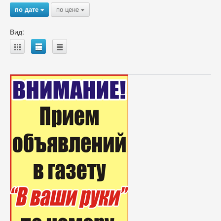
по дате
по цене
{
{
Вид:
A
B
C