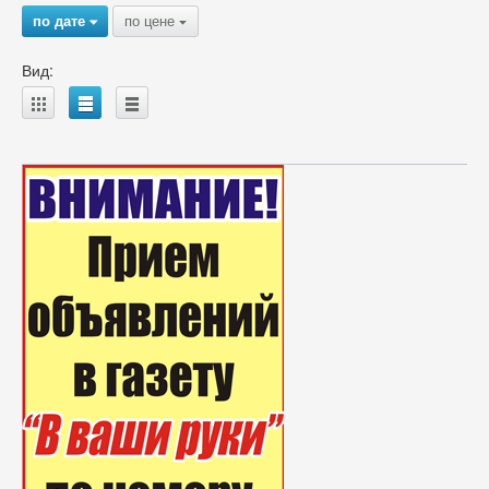
по дате
по цене
{
{
Вид:
A
B
C