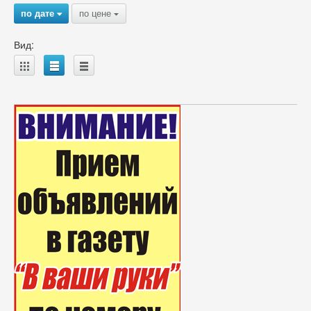
по дате
по цене
{
{
Вид:
A
B
C