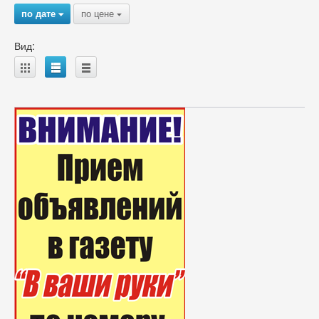
по дате
по цене
{
{
Вид:
A
B
C