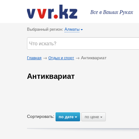
Все в Ваших Руках
Выбранный регион:
Алматы
{
→
→ Антиквариат
Главная
Отдых и спорт
Антиквариат
Сортировать:
по дате
по цене
{
{