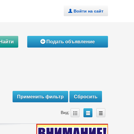
Войти на сайт
.
Найти
Подать объявление
Á
A
B
C
Вид: