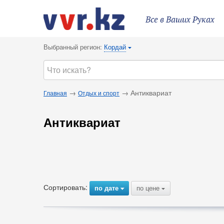
Все в Ваших Руках
Выбранный регион:
Кордай
{
→
→ Антиквариат
Главная
Отдых и спорт
Антиквариат
Сортировать:
по дате
по цене
{
{