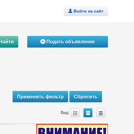
Войти на сайт
.
Найти
Подать объявление
Á
A
B
C
Вид: