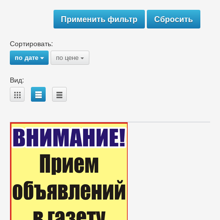
Сортировать:
по дате
по цене
{
{
Вид:
A
B
C