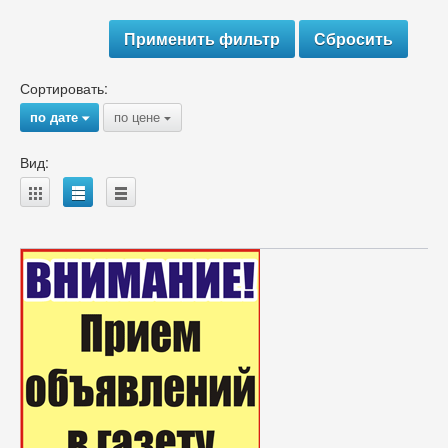
Сортировать:
по дате
по цене
{
{
Вид:
A
B
C