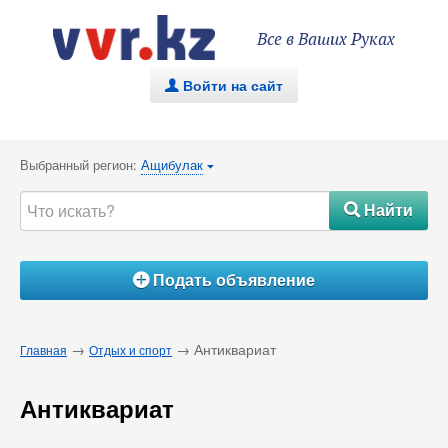
Все в Ваших Руках
Войти на сайт
.
Выбранный регион:
Ащибулак
{
Найти
#
Подать объявление
Á
→
→ Антиквариат
Главная
Отдых и спорт
Антиквариат