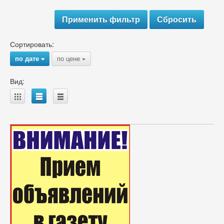
Сортировать:
по дате
по цене
{
{
Вид:
A
B
C