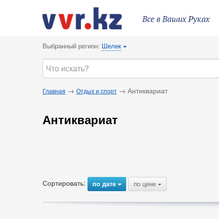
Все в Ваших Руках
Выбранный регион:
Шелек
{
→
→ Антиквариат
Главная
Отдых и спорт
Антиквариат
Сортировать:
по дате
по цене
{
{