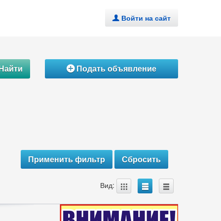
Войти на сайт
.
Найти
Подать объявление
Á
A
B
C
Вид: