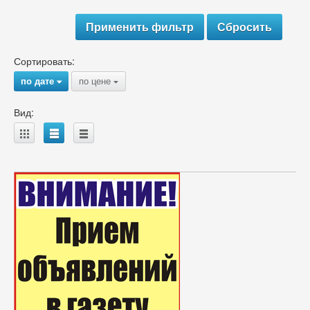
Сортировать:
по дате
по цене
{
{
Вид:
A
B
C